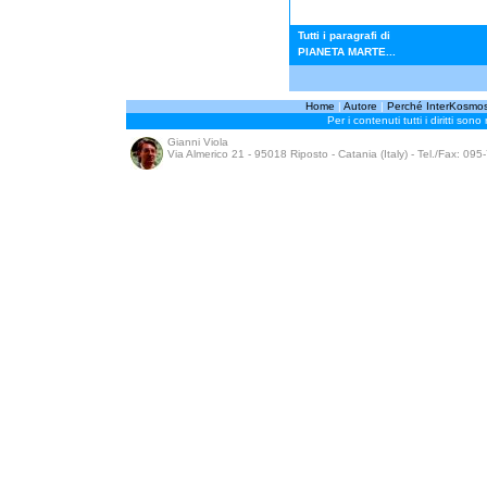
Tutti i paragrafi di
PIANETA MARTE...
Home
|
Autore
|
Perché InterKosmo
Per i contenuti tutti i diritti sono
Gianni Viola
Via Almerico 21 - 95018 Riposto - Catania (Italy) - Tel./Fax: 09