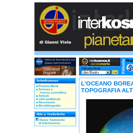
L'OCEANO BOREA
Pianeta Marte
TOPOGRAFIA ALT
Scienza e
ricerca scientifica
Articoli
Libri pubblicati
Recensioni
Bio-bibliografia
Nuove Statistiche
di Interkosmos