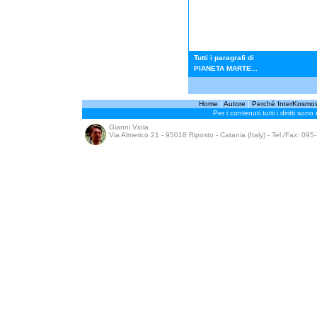
Tutti i paragrafi di
PIANETA MARTE...
Home
|
Autore
|
Perché InterKosmo
Per i contenuti tutti i diritti sono
Gianni Viola
Via Almerico 21 - 95018 Riposto - Catania (Italy) - Tel./Fax: 09