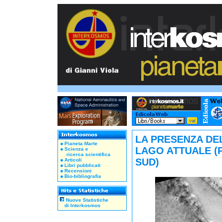
LA PRESENZA DE
Pianeta Marte
LAGO ATTUALE (
Scienza e
ricerca scientifica
SUD)
Articoli
Libri pubblicati
Recensioni
Bio-bibliografia
Nuove Statistiche
di Interkosmos