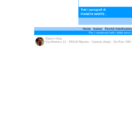
Tutti i paragrafi di
PIANETA MARTE...
Home
|
Autore
|
Perché InterKosmo
Per i contenuti tutti i diritti sono
Gianni Viola
Via Almerico 21 - 95018 Riposto - Catania (Italy) - Tel./Fax: 09