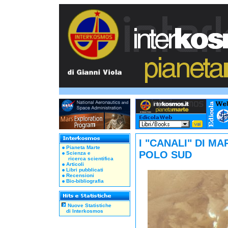
I "CANALI" DI M
Pianeta Marte
POLO SUD
Scienza e
ricerca scientifica
Articoli
Libri pubblicati
Recensioni
Bio-bibliografia
Nuove Statistiche
di Interkosmos