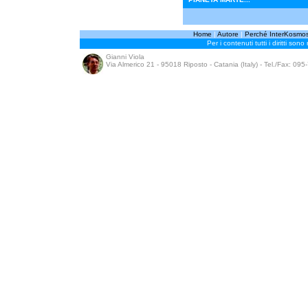
Home
|
Autore
|
Perché InterKosmo
Per i contenuti tutti i diritti sono
Gianni Viola
Via Almerico 21 - 95018 Riposto - Catania (Italy) - Tel./Fax: 09