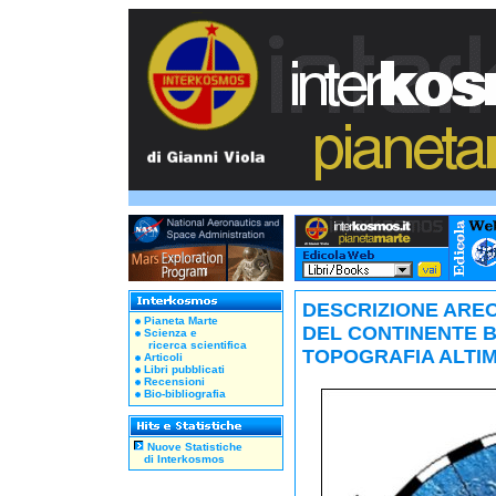
DESCRIZIONE ARE
Pianeta Marte
DEL CONTINENTE 
Scienza e
ricerca scientifica
TOPOGRAFIA ALTI
Articoli
Libri pubblicati
Recensioni
Bio-bibliografia
Nuove Statistiche
di Interkosmos