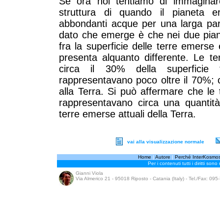
Se ora noi tentiamo di immaginar
struttura di quando il pianeta 
abbondanti acque per una larga part
dato che emerge è che nei due piane
fra la superficie delle terre emerse
presenta alquanto differente. Le t
circa il 30% della superficie 
rappresentavano poco oltre il 70%; 
alla Terra. Si può affermare che l
rappresentavano circa una quantità 
terre emerse attuali della Terra.
vai alla visualizzazione normale
Home
|
Autore
|
Perché InterKosmo
Per i contenuti tutti i diritti sono
Gianni Viola
Via Almerico 21 - 95018 Riposto - Catania (Italy) - Tel./Fax: 09