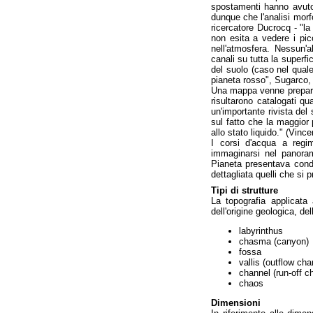
spostamenti hanno avuto
dunque che l'analisi morfo
ricercatore Ducrocq - "la
non esita a vedere i pi
nell'atmosfera. Nessun'a
canali su tutta la superf
del suolo (caso nel qual
pianeta rosso", Sugarco,
Una mappa venne preparat
risultarono catalogati qu
un'importante rivista de
sul fatto che la maggior 
allo stato liquido." (Vin
I corsi d'acqua a regi
immaginarsi nel panora
Pianeta presentava condiz
dettagliata quelli che si 
Tipi di strutture
La topografia applicata 
dell'origine geologica, de
labyrinthus
chasma (canyon)
fossa
vallis (outflow cha
channel (run-off c
chaos
Dimensioni