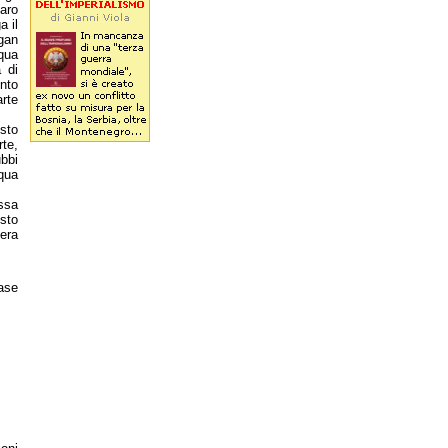
aro
a il
agan
qua
a di
ento
arte
sto
rte,
ubbi
cqua
ssa
sto
iera
base