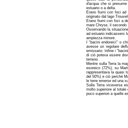
d'acqua che si presume 
estuario o a delta.
Erano fiumi con foci ad es
originato dal lago Trouvelo
Erano fiumi con foci a del
mare Chryse, il secondo
Osservando la situazione
ad estuario indicassero l
ampiezza minore.
I "bacini endoreici" o ch
avesse un regolare defl
emissario. Infine i "bacin
di ciò poteva essere dovu
terreno.
Mentre sulla Terra la magg
esoreico (72%), su Marte
rappresentava la quasi t
del 50%) e ciò perché Ma
le terre emerse ed una su
Sulla Terra viceversa es
molto superiore al totale 
poco superiori a quelle es