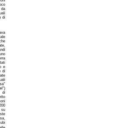
ioni
poco
o da
ali
m di
tava
iale
che
te,
andi
 uno
erra
tati
lo e
 di
ate
uali
ssa"
el")
i di
etto
ioni
 200
i su
este
ssa,
cubi
elle