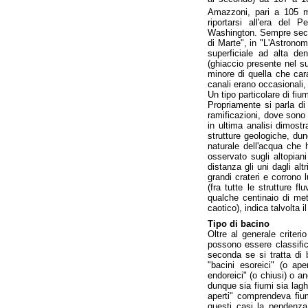
Amazzoni, pari a 105 m
riportarsi all'era del 
Washington. Sempre secon
di Marte", in "L'Astronomi
superficiale ad alta den
(ghiaccio presente nel su
minore di quella che cara
canali erano occasionali,
Un tipo particolare di fium
Propriamente si parla di 
ramificazioni, dove sono 
in ultima analisi dimost
strutture geologiche, dunq
naturale dell'acqua che h
osservato sugli altopian
distanza gli uni dagli al
grandi crateri e corrono 
(fra tutte le strutture f
qualche centinaio di met
caotico), indica talvolta i
Tipo di bacino
Oltre al generale criteri
possono essere classific
seconda se si tratta di 
"bacini esoreici" (o ap
endoreici" (o chiusi) o a
dunque sia fiumi sia laghi
aperti" comprendeva fiu
questi casi la pendenza