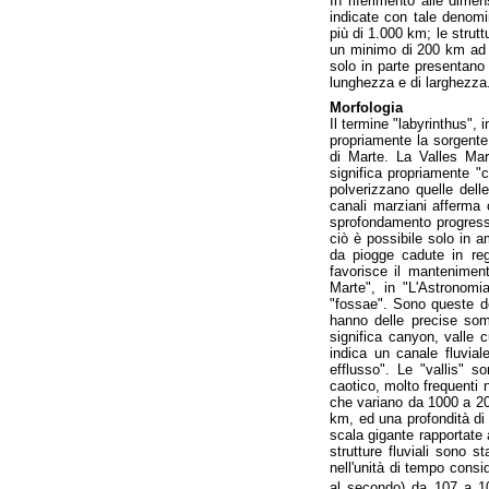
In riferimento alle dime
indicate con tale denomi
più di 1.000 km; le stru
un minimo di 200 km ad 
solo in parte presentano 
lunghezza e di larghezza
Morfologia
Il termine "labyrinthus", 
propriamente la sorgente
di Marte. La Valles Mar
significa propriamente "
polverizzano quelle delle
canali marziani afferma 
sprofondamento progressi
ciò è possibile solo in a
da piogge cadute in regi
favorisce il manteniment
Marte", in "L'Astronomi
"fossae". Sono queste del
hanno delle precise somi
significa canyon, valle c
indica un canale fluvial
efflusso". Le "vallis" s
caotico, molto frequenti 
che variano da 1000 a 20
km, ed una profondità di
scala gigante rapportate 
strutture fluviali sono s
nell'unità di tempo consi
al secondo) da 107 a 1