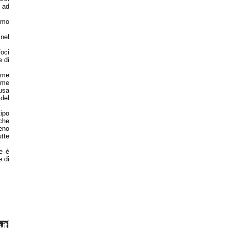
 ad
timo
 nel
foci
e di
iume
ume
ausa
 del
tipo
che
meno
tte
ie è
e di