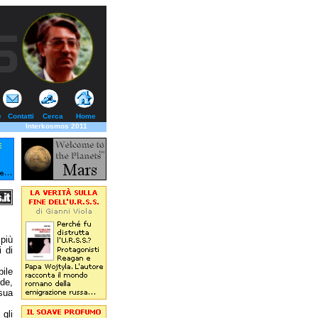
e
Contatti
Cerca
Home
Interkosmos 2011
 più
i di
bile
nde,
sua
gli