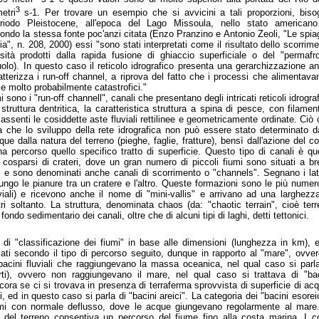
3
etri
s-1. Per trovare un esempio che si avvicini a tali proporzioni, biso
Periodo Pleistocene, all'epoca del Lago Missoula, nello stato americano
do la stessa fonte poc'anzi citata (Enzo Pranzino e Antonio Zeoli, "Le spia
a", n. 208, 2000) essi "sono stati interpretati come il risultato dello scorrim
sità prodotti dalla rapida fusione di ghiaccio superficiale o del "permafro
olo). In questo caso il reticolo idrografico presenta una gerarchizzazione a
tterizza i run-off channel, a riprova del fatto che i processi che alimentava
 e molto probabilmente catastrofici."
i sono i "run-off channell", canali che presentano degli intricati reticoli idrograf
struttura dentritica, la caratteristica struttura a spina di pesce, con filamen
assenti le cosiddette aste fluviali rettilinee e geometricamente ordinate. Ciò
ra che lo sviluppo della rete idrografica non può essere stato determinato d
ue dalla natura del terreno (pieghe, faglie, fratture), bensì dall'azione del c
a percorso quello specifico tratto di superficie. Questo tipo di canali è qu
i cosparsi di crateri, dove un gran numero di piccoli fiumi sono situati a b
tri e sono denominati anche canali di scorrimento o "channels". Segnano i lat
lungo le pianure tra un cratere e l'altro. Queste formazioni sono le più nume
luviali) e ricevono anche il nome di "mini-vallis" e arrivano ad una larghezz
ri soltanto. La struttura, denominata chaos (da: "chaotic terrain", cioè ter
l fondo sedimentario dei canali, oltre che di alcuni tipi di laghi, detti tettonici.
o di "classificazione dei fiumi" in base alle dimensioni (lunghezza in km), 
ati secondo il tipo di percorso seguito, dunque in rapporto al "mare", ovve
bacini fluviali che raggiungevano la massa oceanica, nel qual caso si parla
erti), ovvero non raggiungevano il mare, nel qual caso si trattava di "bac
ncora se ci si trovava in presenza di terraferma sprovvista di superficie di ac
, ed in questo caso si parla di "bacini areici". La categoria dei "bacini esorei
mi con normale deflusso, dove le acque giungevano regolarmente al mare.
 del terreno consentiva un percorso del fiume fino alla costa marina. I co