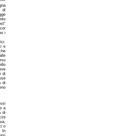
gna
 di
gge
ento
st"
ncor
no i
ici.
ti e
 che
alle
orso
ello
reve
i di
rose
a di
reno
essi
ro a
 di
ini
qua,
ci o
 In
rsi