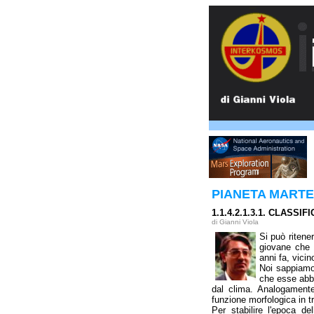
PIANETA MARTE.
1.1.4.2.1.3.1. CLASSIF
di Gianni Viola
Si può ritener
giovane che 10
anni fa, vicin
Noi sappiamo 
che esse abbi
dal clima. Analogamente
funzione morfologica in t
Per stabilire l'epoca de