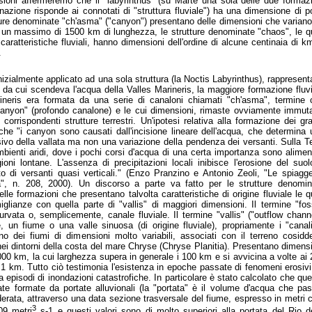
nsioni affermeremo che il "labyrinthus" (su Marte una sola delle due formaz
nazione risponde ai connotati di "struttura fluviale") ha una dimensione di 
tture denominate "ch'asma" ("canyon") presentano delle dimensioni che varian
un massimo di 1500 km di lunghezza, le strutture denominate "chaos", le qu
caratteristiche fluviali, hanno dimensioni dell'ordine di alcune centinaia di k
.
inizialmente applicato ad una sola struttura (la Noctis Labyrinthus), rappresen
 da cui scendeva l'acqua della Valles Marineris, la maggiore formazione fluv
ineris era formata da una serie di canaloni chiamati "ch'asma", termine 
canyon" (profondo canalone) e le cui dimensioni, rimaste ovviamente immuta
 corrispondenti strutture terrestri. Un'ipotesi relativa alla formazione dei gr
che "i canyon sono causati dall'incisione lineare dell'acqua, che determina
vo della vallata ma non una variazione della pendenza dei versanti. Sulla T
mbienti aridi, dove i pochi corsi d'acqua di una certa importanza sono alimen
oni lontane. L'assenza di precipitazioni locali inibisce l'erosione del suo
o di versanti quasi verticali." (Enzo Pranzino e Antonio Zeoli, "Le spiagge
a", n. 208, 2000). Un discorso a parte va fatto per le strutture denomin
le formazioni che presentano talvolta caratteristiche di origine fluviale le q
glianze con quella parte di "vallis" di maggiori dimensioni. Il termine "fo
urvata o, semplicemente, canale fluviale. Il termine "vallis" ("outflow chann
e, un fiume o una valle sinuosa (di origine fluviale), propriamente i "canal
ono dei fiumi di dimensioni molto variabili, associati con il terreno cosidd
nei dintorni della costa del mare Chryse (Chryse Planitia). Presentano dimens
00 km, la cui larghezza supera in generale i 100 km e si avvicina a volte ai
 1 km. Tutto ciò testimonia l'esistenza in epoche passate di fenomeni erosiv
a episodi di inondazioni catastrofiche. In particolare è stato calcolato che qu
tate formate da portate alluvionali (la "portata" è il volume d'acqua che pa
derata, attraverso una data sezione trasversale del fiume, espresso in metri 
3
09 metri
s-1 e questi valori sono di molto superiori alla portata del Rio d