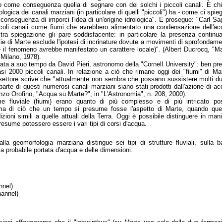
 come conseguenza quella di segnare con dei solchi i piccoli canali. È chi
logica dei canali marziani (in particolare di quelli "piccoli") ha - come ci spieg
 conseguenza di imporci l'idea di un'origine idrologica". E prosegue: "Carl S
ccoli canali come fiumi che avrebbero alimentato una condensazione dell'ac
ltra spiegazione gli pare soddisfacente: in particolare la presenza continu
icie di Marte esclude l'ipotesi di incrinature dovute a movimenti di sprofondam
e il fenomeno avrebbe manifestato un carattere locale)". (Albert Ducrocq, "M
 Milano, 1978).
a a suo tempo da David Pieri, astronomo della "Cornell University": ben pre
asi 2000 piccoli canali. In relazione a ciò che rimane oggi dei "fiumi" di Ma
l settore scrive che "attualmente non sembra che possano sussistere molti d
parte di questi numerosi canali marziani siano stati prodotti dall'azione di a
cenzo Orofino, "Acqua su Marte?", in "L'Astronomia", n. 208, 2000).
me fluviale (fiumi) erano quanto di più complesso e di più intricato po
ma di ciò che un tempo si presume fosse l'aspetto di Marte, quando que
ioni simili a quelle attuali della Terra. Oggi è possibile distinguere in man
presume potessero essere i vari tipi di corsi d'acqua.
alla geomorfologia marziana distingue sei tipi di strutture fluviali, sulla 
lla probabile portata d'acqua e delle dimensioni:
nnel)
hannel)