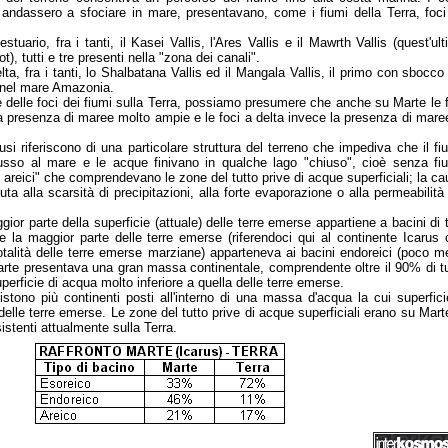
andassero a sfociare in mare, presentavano, come i fiumi della Terra, foci
tuario, fra i tanti, il Kasei Vallis, l'Ares Vallis e il Mawrth Vallis (quest'ul
t), tutti e tre presenti nella "zona dei canali".
ta, fra i tanti, lo Shalbatana Vallis ed il Mangala Vallis, il primo con sbocco
 nel mare Amazonia.
 delle foci dei fiumi sulla Terra, possiamo presumere che anche su Marte le 
a presenza di maree molto ampie e le foci a delta invece la presenza di mare
iusi riferiscono di una particolare struttura del terreno che impediva che il f
usso al mare e le acque finivano in qualche lago "chiuso", cioè senza fi
i areici" che comprendevano le zone del tutto prive di acque superficiali; la c
ta alla scarsità di precipitazioni, alla forte evaporazione o alla permeabilità
ior parte della superficie (attuale) delle terre emerse appartiene a bacini di 
 la maggior parte delle terre emerse (riferendoci qui al continente Icarus 
otalità delle terre emerse marziane) apparteneva ai bacini endoreici (poco 
rte presentava una gran massa continentale, comprendente oltre il 90% di tu
perficie di acqua molto inferiore a quella delle terre emerse.
istono più continenti posti all'interno di una massa d'acqua la cui superfic
delle terre emerse. Le zone del tutto prive di acque superficiali erano su Mart
istenti attualmente sulla Terra.