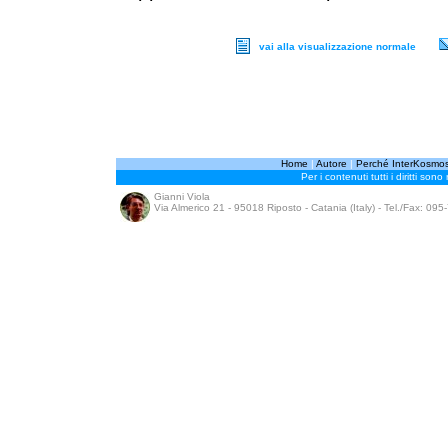
vai alla visualizzazione normale
Home
|
Autore
|
Perché InterKosmo
Per i contenuti tutti i diritti sono
Gianni Viola
Via Almerico 21 - 95018 Riposto - Catania (Italy) - Tel./Fax: 09