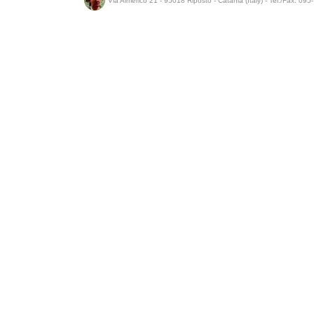
Via Almerico 21 - 95018 Riposto - Catania (Italy) - Tel./Fax: 09