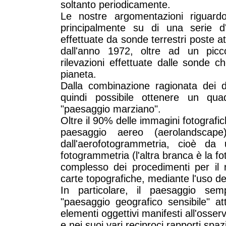
soltanto periodicamente.
Le nostre argomentazioni riguard
principalmente su di una serie d'os
effettuate da sonde terrestri poste a
dall'anno 1972, oltre ad un picc
rilevazioni effettuate dalle sonde 
pianeta.
Dalla combinazione ragionata dei d
quindi possibile ottenere un qu
"paesaggio marziano".
Oltre il 90% delle immagini fotograf
paesaggio aereo (aerolandscape)
dall'aerofotogrammetria, cioè da
fotogrammetria (l'altra branca è la fo
complesso dei procedimenti per il 
carte topografiche, mediante l'uso del
In particolare, il paesaggio sem
"paesaggio geografico sensibile" at
elementi oggettivi manifesti all'osser
e nei suoi vari reciproci rapporti spazi