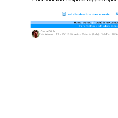
vai alla visualizzazione normale
Home
|
Autore
|
Perché InterKosmo
Per i contenuti tutti i diritti sono
Gianni Viola
Via Almerico 21 - 95018 Riposto - Catania (Italy) - Tel./Fax: 09