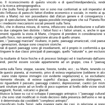
io. Il riconoscimento di questo vincolo e di quest'interdipendenza, rend
so la ricerca antropogeografica.
che (sulla Terra) gli uomini non si sono mai conformati ai soli imperativi d
to l'influsso di parecchi fattori d'ordine economico e sociale, in merito ai qu
mento a Marte) noi non possediamo dati d'alcun genere e di conseguenza 
ipo di speculazione, benché appaia possibile immaginare che sul Pianeta Ro
 i medesimi meccanismi sociali presenti sulla Terra.
afici, che in diversa misura, di norma, influiscono sulla distribuzione e sull'atti
 due categorie ben distinte: i fattori fisici e i fattori umani, e, anche in qu
menti riguardo la storia di Marte, c'impone di prendere in considerazione s
 quello fisico, non avendo cognizione alcuna di quello umano.
re, i "paesaggi marziani" risultano, in parte, paesaggi umanizzati, cioè paes
nte generazioni, dunque sono creazioni storiche.
urali di questi paesaggi sono gli insediamenti, ed è proprio in conformità a qu
stinguere le due classi principali di paesaggio, quello "naturale" e, per esclusi
la risultante di forze fisiche e di processi biologici ed è trasformato dall'uom
uindi, perché essere sociale appartenente ad un gruppo, crea il "paesag
senta sulla Terra: steppe, savane, foreste, tundre, ecc.; su Marte, tenendo c
de questo pianeta, al momento, privo di estesa vegetazione (sebbene in alc
 siano state riprese immagini con evidente vegetazione) e, se escludiamo
entemente rilevate, di estese superfici d'acqua, possiamo distinguere, 
tesi riguardanti il passato, paesaggi craterici, depressionari, caotici (un mist
tanti strutture poste ad un livello di poco superiore al livello delle vicine strut
eggianti, fluviali, vulcanici e glaciali.
ituisce la base su cui si sviluppa il paesaggio antropico. I "paesaggi cultural
 che sono stati modificati in modo decisivo dalla presenza dell'uomo e nei q
o è determinata dai cosiddetti "complessi antropici".
classificato (sulla Terra), nella maggior parte dei casi, in relazione ai popo