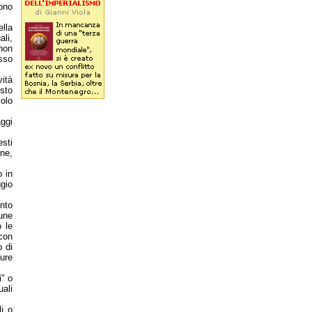
ono
ella
ali,
non
sso
vità
esto
olo
aggi
esti
one,
o in
gio
onto
une
 le
con
o di
ture
i" o
uali
li o