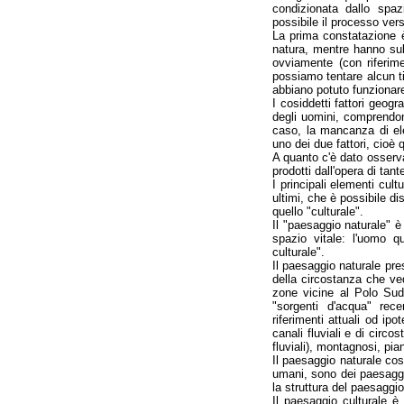
condizionata dallo spaz
possibile il processo ver
La prima constatazione è 
natura, mentre hanno subi
ovviamente (con riferi
possiamo tentare alcun t
abbiano potuto funzionare
I cosiddetti fattori geogr
degli uomini, comprendono
caso, la mancanza di ele
uno dei due fattori, cioè
A quanto c'è dato osserva
prodotti dall'opera di ta
I principali elementi cult
ultimi, che è possibile di
quello "culturale".
Il "paesaggio naturale" è 
spazio vitale: l'uomo q
culturale".
Il paesaggio naturale pre
della circostanza che ve
zone vicine al Polo Sud
"sorgenti d'acqua" rec
riferimenti attuali od ipo
canali fluviali e di circos
fluviali), montagnosi, pian
Il paesaggio naturale cost
umani, sono dei paesaggi
la struttura del paesaggi
Il paesaggio culturale è 