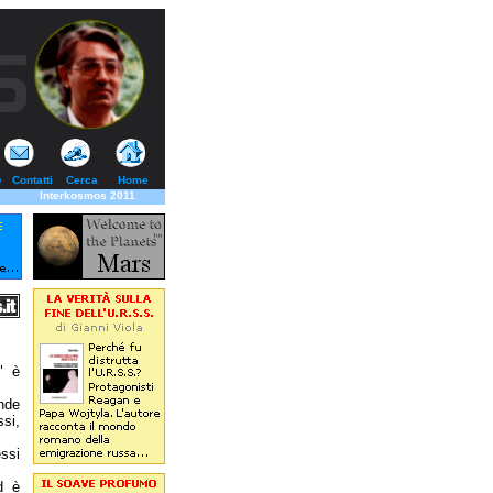
e
Contatti
Cerca
Home
Interkosmos 2011
" è
nde
ssi,
ssi
d è