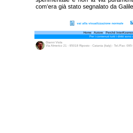
com'era già stato segnalato da Galile
vai alla visualizzazione normale
Home
|
Autore
|
Perché InterKosmo
Per i contenuti tutti i diritti sono
Gianni Viola
Via Almerico 21 - 95018 Riposto - Catania (Italy) - Tel./Fax: 09