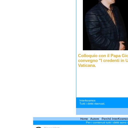
Colloquio con il Papa Gio
convegno "I credenti in
Vaticana.
Interkosmos
Tutti i diritti riservati.
Home
|
Autore
|
Perché InterKosmo
Per i contenuti tutti i diritti sono