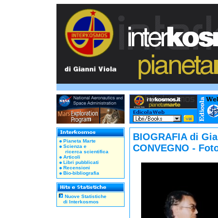
BIOGRAFIA di Gia
Pianeta Marte
CONVEGNO - Foto
Scienza e
ricerca scientifica
Articoli
Libri pubblicati
Recensioni
Bio-bibliografia
Nuove Statistiche
di Interkosmos