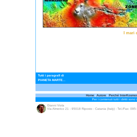
I mari 
Tutti i paragrafi di
PIANETA MARTE...
Home
|
Autore
|
Perché InterKosmo
Per i contenuti tutti i diritti sono
Gianni Viola
Via Almerico 21 - 95018 Riposto - Catania (Italy) - Tel./Fax: 09