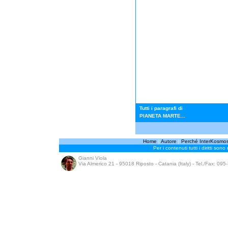
Tutti i paragrafi di
PIANETA MARTE...
Home
|
Autore
|
Perché InterKosmo
Per i contenuti tutti i diritti sono
Gianni Viola
Via Almerico 21 - 95018 Riposto - Catania (Italy) - Tel./Fax: 09