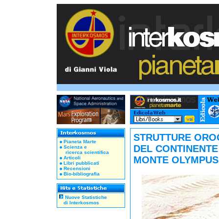
STRUTTURE ORO
Pianeta Marte
DEL CONTINENTE
Scienza e
ricerca scientifica
MONTE OLYMPUS 
Articoli
Libri pubblicati
Recensioni
Bio-bibliografia
Nuove Statistiche
di Interkosmos