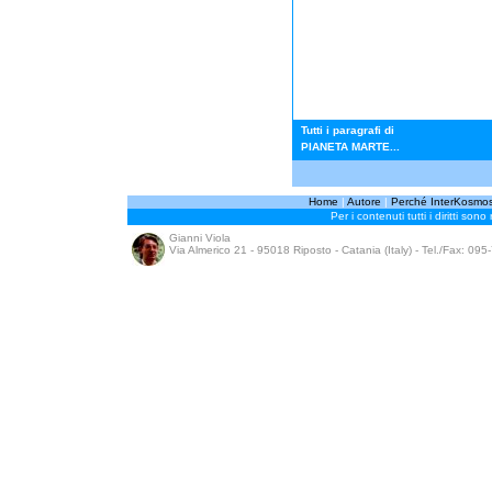
Tutti i paragrafi di
PIANETA MARTE...
Home
|
Autore
|
Perché InterKosmo
Per i contenuti tutti i diritti sono
Gianni Viola
Via Almerico 21 - 95018 Riposto - Catania (Italy) - Tel./Fax: 09