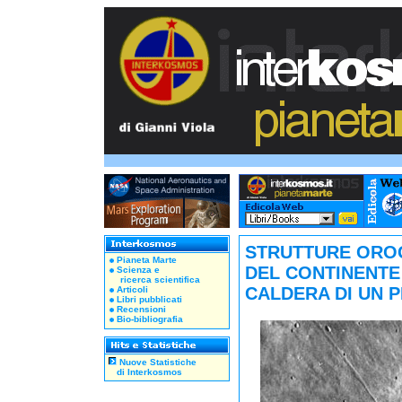
STRUTTURE ORO
Pianeta Marte
DEL CONTINENTE
Scienza e
ricerca scientifica
CALDERA DI UN 
Articoli
Libri pubblicati
Recensioni
Bio-bibliografia
Nuove Statistiche
di Interkosmos