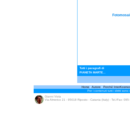
Fotomosaic
Tutti i paragrafi di
PIANETA MARTE...
Home
|
Autore
|
Perché InterKosmo
Per i contenuti tutti i diritti sono
Gianni Viola
Via Almerico 21 - 95018 Riposto - Catania (Italy) - Tel./Fax: 09