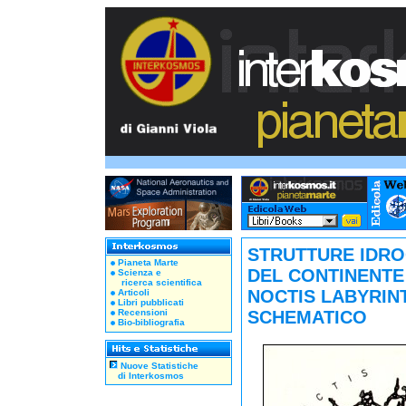
STRUTTURE IDR
Pianeta Marte
DEL CONTINENTE
Scienza e
ricerca scientifica
NOCTIS LABYRIN
Articoli
Libri pubblicati
Recensioni
SCHEMATICO
Bio-bibliografia
Nuove Statistiche
di Interkosmos