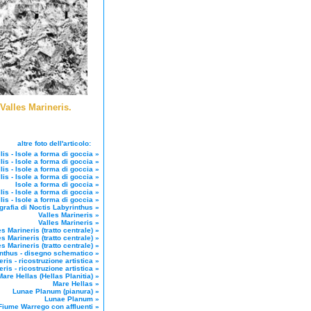
Valles Marineris.
altre foto dell'articolo:
lis - Isole a forma di goccia
»
lis - Isole a forma di goccia
»
lis - Isole a forma di goccia
»
lis - Isole a forma di goccia
»
Isole a forma di goccia
»
lis - Isole a forma di goccia
»
lis - Isole a forma di goccia
»
grafia di Noctis Labyrinthus
»
Valles Marineris
»
Valles Marineris
»
es Marineris (tratto centrale)
»
es Marineris (tratto centrale)
»
es Marineris (tratto centrale)
»
inthus - disegno schematico
»
ris - ricostruzione artistica
»
ris - ricostruzione artistica
»
Mare Hellas (Hellas Planitia)
»
Mare Hellas
»
Lunae Planum (pianura)
»
Lunae Planum
»
Fiume Warrego con affluenti
»