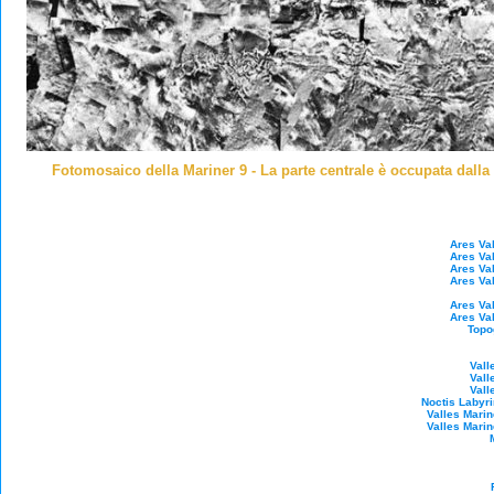
Fotomosaico della Mariner 9 - La parte centrale è occupata dalla 
Ares Val
Ares Val
Ares Val
Ares Val
Ares Val
Ares Val
Topo
Vall
Vall
Vall
Noctis Labyr
Valles Marine
Valles Marine