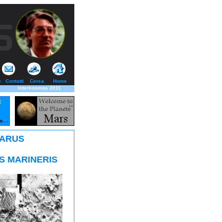
e
Contatti
Cerca
Home
Interkosmos 2011
CARUS
S MARINERIS