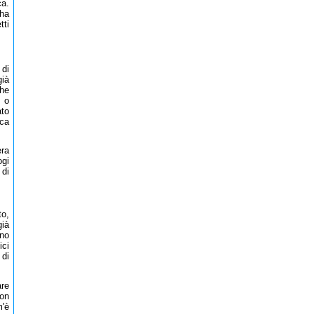
ca.
 ha
tti
 di
già
che
i o
ato
rca
era
ogi
 di
to,
già
nno
ici
 di
are
non
m'è