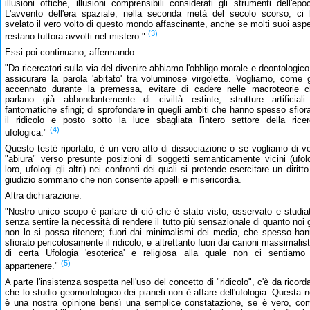
illusioni ottiche, illusioni comprensibili considerati gli strumenti dell'epo
L'avvento dell'era spaziale, nella seconda metà del secolo scorso, ci
svelato il vero volto di questo mondo affascinante, anche se molti suoi aspe
(3)
restano tuttora avvolti nel mistero."
Essi poi continuano, affermando:
"Da ricercatori sulla via del divenire abbiamo l'obbligo morale e deontologico
assicurare la parola 'abitato' tra voluminose virgolette. Vogliamo, come 
accennato durante la premessa, evitare di cadere nelle macroteorie 
parlano già abbondantemente di civiltà estinte, strutture artificial
fantomatiche sfingi; di sprofondare in quegli ambiti che hanno spesso sfior
il ridicolo e posto sotto la luce sbagliata l'intero settore della rice
(4)
ufologica."
Questo testé riportato, è un vero atto di dissociazione o se vogliamo di v
"abiura" verso presunte posizioni di soggetti semanticamente vicini (ufol
loro, ufologi gli altri) nei confronti dei quali si pretende esercitare un diritto
giudizio sommario che non consente appelli e misericordia.
Altra dichiarazione:
"Nostro unico scopo è parlare di ciò che è stato visto, osservato e studia
senza sentire la necessità di rendere il tutto più sensazionale di quanto noi 
non lo si possa ritenere; fuori dai minimalismi dei media, che spesso ha
sfiorato pericolosamente il ridicolo, e altrettanto fuori dai canoni massimalist
di certa Ufologia 'esoterica' e religiosa alla quale non ci sentiamo
(5)
appartenere."
A parte l'insistenza sospetta nell'uso del concetto di "ridicolo", c'è da ricord
che lo studio geomorfologico dei pianeti non è affare dell'ufologia. Questa 
è una nostra opinione bensì una semplice constatazione, se è vero, co