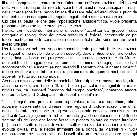
libro si pongano in contrasto con l'algoritmo dell'osservazione, dell'ipotes
della verifica (dunque del metodo scientifico), poiché essi anticipano i risult
della ricerca (che in tal modo finisce di essere tale) ed escludono a priori de
elementi solo in ossequio alle regole seguite dalla scienza canonica.
Ciò che fa paura, è che tale impostazione antiscientifica, vuole presenta
propriamente come la scienza per eccellenza.
Inoltre, con l'evidente intenzione di essere "accettati dal gruppo", que
categoria di ufologi deve dar prova assoluta di fedeltà, accettando da pa
loro e acriticamente le conclusioni non scientifiche che sono portate avant
livello ufficiale.
Per tale motivo nel libro sono immancabilmente presenti tutte le citazioni
rito (uguali e inamovibili da oltre un secolo!), dove si dicono sempre le ste
cose, dove, ad onta dei progressi che il materiale proveniente da Marte
consentito di raggiungere e pure in maniera egregia, tali individu
sconoscendo tali elementi (e non avendo il sospetto che la ricerca scientif
debba svolgersi sui fatti e non a prescindere da questi) ripetono dei d
superati, e tutto sommato noiosi.
Avendo a disposizione delle immagini di Marte riprese a bassa, media, alta
altissima risoluzione (fino a 10 cm.), con particolari distinguibili in mani
nitidissima, tali soggetti "perdono del tempo prezioso", ripetendo ancor
sempre la favola di Schiaparelli, dei canali e quant'altro:
"[...] disegnò una prima mappa topografica della sua superficie, che 
appariva attraversata da diverse linee regolari di colore scuro, che chi
canali. L'errata traduzione in inglese della parola canali (channels) in can
artificiali (canals), generò in tutto il mondo grande confusione e il diffonde
sempre più dell'idea che Marte fosse un pianeta abitato da esseri intelligen
[...] furono scritti migliaia di volumi sull'esistenza dei marziani e sulla l
evoluta civiltà, ma le fredde immagini della sonda (la Mariner 4 - N.d.
dimostrarono che i canali visti da Lowell altro non erano che pure e sempl