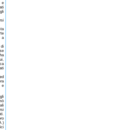
i e
ati
gli
rsi
sta
rte
i a
 di
sse
 ha
i,
ica
ati
 ed
era
a e
gli
amò
ali
rsi
ti.
oro
A.)
ici