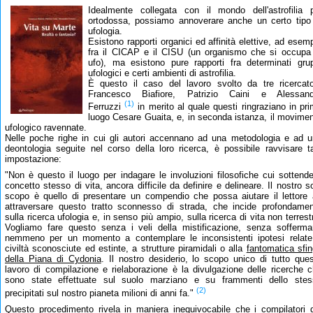
Idealmente collegata con il mondo dell'astrofilia 
ortodossa, possiamo annoverare anche un certo tipo
ufologia.
Esistono rapporti organici ed affinità elettive, ad esem
fra il CICAP e il CISU (un organismo che si occupa
ufo), ma esistono pure rapporti fra determinati gru
ufologici e certi ambienti di astrofilia.
È questo il caso del lavoro svolto da tre ricercato
Francesco Biafiore, Patrizio Caini e Alessand
(1)
Ferruzzi
in merito al quale questi ringraziano in pr
luogo Cesare Guaita, e, in seconda istanza, il movime
ufologico ravennate.
Nelle poche righe in cui gli autori accennano ad una metodologia e ad 
deontologia seguite nel corso della loro ricerca, è possibile ravvisare t
impostazione:
"Non è questo il luogo per indagare le involuzioni filosofiche cui sottende
concetto stesso di vita, ancora difficile da definire e delineare. Il nostro s
scopo è quello di presentare un compendio che possa aiutare il lettore
attraversare questo tratto sconnesso di strada, che incide profondame
sulla ricerca ufologia e, in senso più ampio, sulla ricerca di vita non terrest
Vogliamo fare questo senza i veli della mistificazione, senza sofferma
nemmeno per un momento a contemplare le inconsistenti ipotesi relat
civiltà sconosciute ed estinte, a strutture piramidali o alla
fantomatica sfi
della Piana di Cydonia
. Il nostro desiderio, lo scopo unico di tutto que
lavoro di compilazione e rielaborazione è la divulgazione delle ricerche 
sono state effettuate sul suolo marziano e su frammenti dello stes
(2)
precipitati sul nostro pianeta milioni di anni fa."
Questo procedimento rivela in maniera inequivocabile che i compilatori 