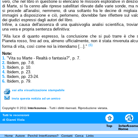
vero, che nel libro in questione si elencano le missioni esplorative in direzi
di Marte, si fa cenno alle riprese satellitari rilevate dalle varie sonde, ma 
si procede all'analisi, nemmeno, di una soltanto fra le decine di migliaia
immagini a disposizione e ciò, perlomeno, dovrebbe fare riflettere sul val
dei giudizi espressi dagli autori del libro.
Infine, a causa dell'assenza di una qualsivoglia analisi scientifica, trovi
una vera e propria sentenza definitiva:
"Alla luce di quanto espresso, la conclusione che si può trarre è che 
Pianeta rosso, fino ad ora, almeno ufficialmente, non è stata rinvenuta alc
(6)
forma di vita, così come noi la intendiamo [...]."
Note:
1.
"Vita su Marte - Realtà o fantasia?", p. 7.
2.
Ibidem, pp. 7-8.
3.
Ibidem, p. 10.
4.
Ibidem, p. 23.
5.
Ibidem, pp. 23-24.
6.
Ibidem, p. 79.
vai alla visualizzazione stampabile
invia questa notizia ad un amico
Copyright © 2011
Interkosmos
- Tutti i diritti riservati. Riproduzione vietata.
Tutti le recensioni
di Gianni Viola
Home
|
Autore
|
Perché InterKosmos?
|
Contatti
|
Cerca
|
Links