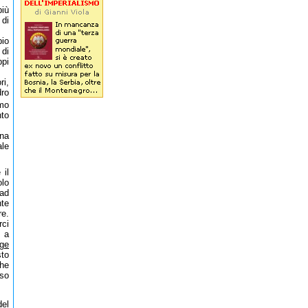
più
 di
pio
 di
ppi
ri,
ro
imo
nto
una
ale
 il
olo
 ad
nte
re.
rci
e a
nge
sto
che
so
del