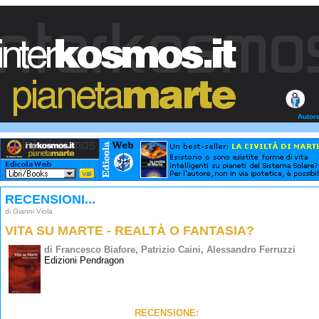
Autor
RECENSIONI...
di Gianni Viola
VITA SU MARTE - REALTÀ O FANTASIA?
di Francesco Biafore, Patrizio Caini, Alessandro Ferruzzi
Edizioni Pendragon
RECENSIONE: