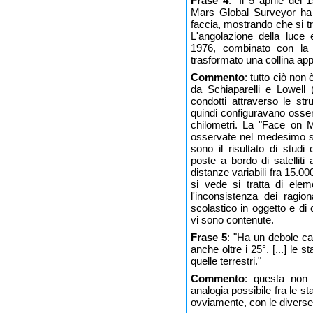
Frase 4
: "Il 5 aprile del
Mars Global Surveyor ha f
faccia, mostrando che si t
L'angolazione della luce 
1976, combinato con la
trasformato una collina appi
Commento
: tutto ciò non
da Schiaparelli e Lowell (
condotti attraverso le stru
quindi configuravano osser
chilometri. La "Face on M
osservate nel medesimo sit
sono il risultato di studi 
poste a bordo di satelliti a
distanze variabili fra 15.
si vede si tratta di ele
l'inconsistenza dei ragio
scolastico in oggetto e di
vi sono contenute.
Frase 5
: "Ha un debole c
anche oltre i 25°. [...] le
quelle terrestri."
Commento
: questa non 
analogia possibile fra le st
ovviamente, con le diverse