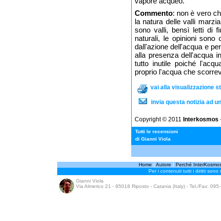
vapore acqueo."
Commento
: non è vero che
la natura delle valli marzi
sono valli, bensì letti di f
naturali, le opinioni sono 
dall'azione dell'acqua e per
alla presenza dell'acqua in
tutto inutile poiché l'acq
proprio l'acqua che scorreva
vai alla visualizzazione 
invia questa notizia ad u
Copyright © 2011
Interkosmos
-
Tutti le recensioni
di Gianni Viola
Home
|
Autore
|
Perché InterKosmo
Per i contenuti tutti i diritti sono
Gianni Viola
Via Almerico 21 - 95018 Riposto - Catania (Italy) - Tel./Fax: 09