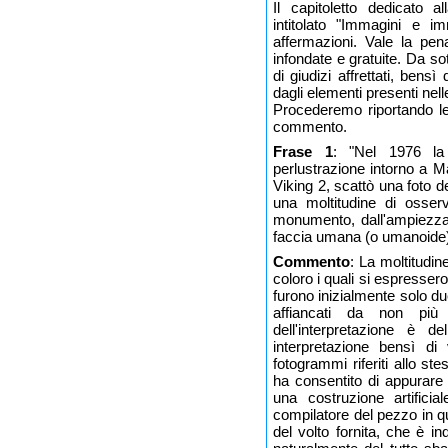
Il capitoletto dedicato 
intitolato "Immagini e 
affermazioni. Vale la pen
infondate e gratuite. Da sot
di giudizi affrettati, bens
dagli elementi presenti ne
Procederemo riportando le 
commento.
Frase 1
: "Nel 1976 la
perlustrazione intorno a Ma
Viking 2, scattò una foto d
una moltitudine di osser
monumento, dall'ampiezza 
faccia umana (o umanoide)
Commento
: La moltitudin
coloro i quali si espressero
furono inizialmente solo d
affiancati da non più
dell'interpretazione è d
interpretazione bensì di 
fotogrammi riferiti allo st
ha consentito di appurare
una costruzione artificial
compilatore del pezzo in q
del volto fornita, che è i