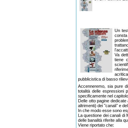
Un test
consta
problem
tratta
l'accat
Va dett
tiene 
scienti
riferi
acritic
pubblicistica di basso riliev
Accenneremo, sia pure di 
totalità delle espressioni 
specificamente nel capitolo
Delle otto pagine dedicate
altrimenti) dei "canali" e d
In che modo esse sono esp
La questione dei canali d
delle banalità riferite alla 
Viene riportato che: