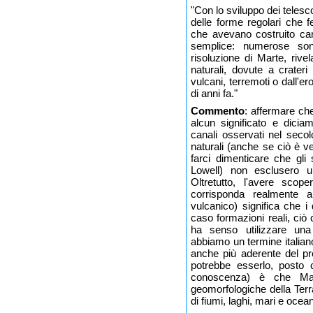
"Con lo sviluppo dei telesc
delle forme regolari che fe
che avevano costruito cana
semplice: numerose son
risoluzione di Marte, rive
naturali, dovute a crateri
vulcani, terremoti o dall'er
di anni fa."
Commento
: affermare che
alcun significato e dicia
canali osservati nel seco
naturali (anche se ciò è ve
farci dimenticare che gli 
Lowell) non esclusero un'
Oltretutto, l'avere scop
corrisponda realmente a 
vulcanico) significa che 
caso formazioni reali, ciò 
ha senso utilizzare un
abbiamo un termine italiano 
anche più aderente del pr
potrebbe esserlo, posto
conoscenza) è che Mar
geomorfologiche della Terr
di fiumi, laghi, mari e oceani