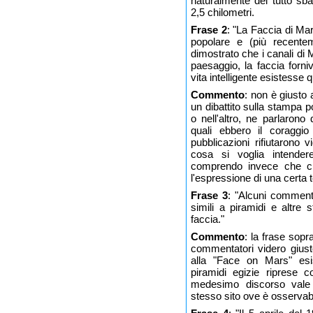
naturalmente del tutto sba
2,5 chilometri.
Frase 2
: "La Faccia di Ma
popolare e (più recente
dimostrato che i canali di
paesaggio, la faccia forn
vita intelligente esistesse
Commento
: non è giusto
un dibattito sulla stampa 
o nell'altro, ne parlarono 
quali ebbero il coraggio
pubblicazioni rifiutarono
cosa si voglia intender
comprendo invece che chi
l'espressione di una certa 
Frase 3
: "Alcuni commenta
simili a piramidi e altre s
faccia."
Commento
: la frase sopr
commentatori videro giust
alla "Face on Mars" esi
piramidi egizie riprese 
medesimo discorso vale a
stesso sito ove è osservab