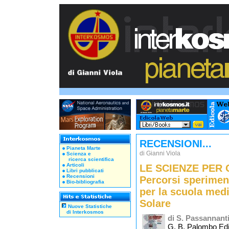
RECENSIONI...
Pianeta Marte
di Gianni Viola
Scienza e
ricerca scientifica
Articoli
LE SCIENZE PER
Libri pubblicati
Recensioni
Percorsi speriment
Bio-bibliografia
per la scuola medi
Solare
Nuove Statistiche
di Interkosmos
di S. Passannanti
G. B. Palombo Edi