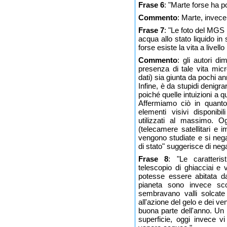
Frase 6
: "Marte forse ha po
Commento
: Marte, invece,
Frase 7
: "Le foto del MGS
acqua allo stato liquido in
forse esiste la vita a livello
Commento
: gli autori d
presenza di tale vita mic
dati) sia giunta da pochi an
Infine, è da stupidi denigra
poiché quelle intuizioni a qu
Affermiamo ciò in quanto 
elementi visivi disponibi
utilizzati al massimo. 
(telecamere satellitari e im
vengono studiate e si nega 
di stato" suggerisce di neg
Frase 8
: "Le caratteris
telescopio di ghiacciai e
potesse essere abitata da
pianeta sono invece sco
sembravano valli solcate
all'azione del gelo e dei ve
buona parte dell'anno. Un
superficie, oggi invece 