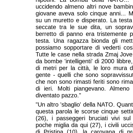
uccidendo almeno altri nove bambini n
giovane aveva solo cinque anni... M
su un muretto e disperato. La testa 
seccate tra le sue dita, un sopra
berretto di panno era tristemente 
testa. Una ragazza bionda gli mett
possiamo sopportare di vederti così.
Tutte le case nella strada Zmaj Jove
da bombe 'intelligenti' di 2000 libbre, 
di metri per la città, le loro mura d
gente - quelli che sono sopravvissut
che non sono rimasti feriti sono rimas
di ieri. Molti piangevano. Almen
diventato pazzo."
"Un altro 'sbaglio' della NATO. Quan
questa parola le scorse cinque setti
(26), i passeggeri bruciati vivi s
poche miglia da qui (27), i civili u
di Pristina (10), la carovana di pr