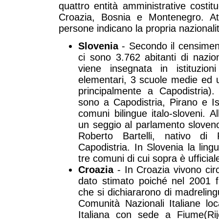
quattro entità amministrative costit
Croazia, Bosnia e Montenegro. At
persone indicano la propria nazionalit
Slovenia
- Secondo il censimen
ci sono 3.762 abitanti di naziona
viene insegnata in istituzion
elementari, 3 scuole medie ed un l
principalmente a Capodistria).
sono a Capodistria, Pirano e Iso
comuni bilingue italo-sloveni. A
un seggio al parlamento sloveno
Roberto Bartelli, nativo di
Capodistria. In Slovenia la ling
tre comuni di cui sopra è ufficial
Croazia
- In Croazia vivono circa
dato stimato poiché nel 2001 fu
che si dichiararono di madrelingu
Comunità Nazionali Italiane loc
Italiana con sede a Fiume(Rij