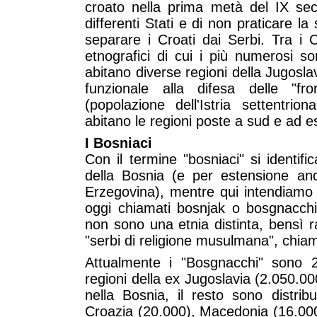
croato nella prima metà del IX sec
differenti Stati e di non praticare la
separare i Croati dai Serbi. Tra i C
etnografici di cui i più numerosi so
abitano diverse regioni della Jugoslav
funzionale alla difesa delle "fro
(popolazione dell'Istria settentrio
abitano le regioni poste a sud e ad est
I Bosniaci
Con il termine "bosniaci" si identifi
della Bosnia (e per estensione anc
Erzegovina), mentre qui intendiamo r
oggi chiamati bosnjak o bosgnacchi.
non sono una etnia distinta, bensì 
"serbi di religione musulmana", chia
Attualmente i "Bosgnacchi" sono 2
regioni della ex Jugoslavia (2.050.000
nella Bosnia, il resto sono distribu
Croazia (20.000), Macedonia (16.00