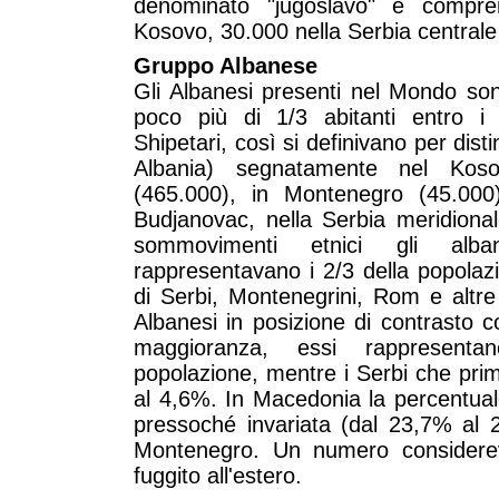
denominato "jugoslavo" e compre
Kosovo, 30.000 nella Serbia centrale 
Gruppo Albanese
Gli Albanesi presenti nel Mondo son
poco più di 1/3 abitanti entro i c
Shipetari, così si definivano per disti
Albania) segnatamente nel Koso
(465.000), in Montenegro (45.000
Budjanovac, nella Serbia meridional
sommovimenti etnici gli alb
rappresentavano i 2/3 della popolaz
di Serbi, Montenegrini, Rom e altr
Albanesi in posizione di contrasto 
maggioranza, essi rappresentan
popolazione, mentre i Serbi che prim
al 4,6%. In Macedonia la percentual
pressoché invariata (dal 23,7% al 
Montenegro. Un numero considerev
fuggito all'estero.