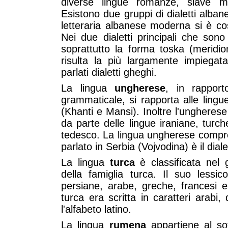
diverse lingue romanze, slave me
Esistono due gruppi di dialetti albane
letteraria albanese moderna si è cos
Nei due dialetti principali che sono m
soprattutto la forma toska (meridion
risulta la più largamente impiega
parlati dialetti gheghi.
La lingua
ungherese
, in rapport
grammaticale, si rapporta alle lingu
(Khanti e Mansi). Inoltre l'ungherese
da parte delle lingue iraniane, tur
tedesco. La lingua ungherese comprend
parlato in Serbia (Vojvodina) è il dial
La lingua
turca
è classificata nel 
della famiglia turca. Il suo less
persiane, arabe, greche, francesi e
turca era scritta in caratteri arabi
l'alfabeto latino.
La lingua
rumena
appartiene al sot