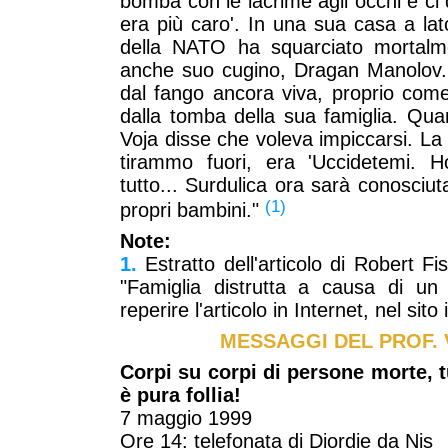
bomba con le lacrime agli occhi e ci
era più caro'. In una sua casa a la
della NATO ha squarciato mortalm
anche suo cugino, Dragan Manolov. 
dal fango ancora viva, proprio come
dalla tomba della sua famiglia. Quand
Voja disse che voleva impiccarsi. L
tirammo fuori, era 'Uccidetemi. H
tutto... Surdulica ora sarà conosciu
(1)
propri bambini."
Note:
1.
Estratto dell'articolo di Robert Fis
"Famiglia distrutta a causa di un 
reperire l'articolo in Internet, nel sit
MESSAGGI DEL PROF. 
Corpi su corpi di persone morte, 
è pura follia!
7 maggio 1999
Ore 14: telefonata di Djordje da Nis