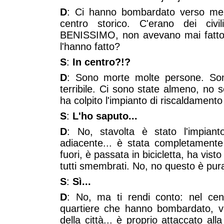
D
: Ci hanno bombardato verso me
centro storico. C'erano dei civi
BENISSIMO, non avevano mai fatto
l'hanno fatto?
S
:
In centro?!?
D
: Sono morte molte persone. So
terribile. Ci sono state almeno, no s
ha colpito l'impianto di riscaldamento
S
:
L'ho saputo...
D
: No, stavolta è stato l'impiant
adiacente... è stata completamente
fuori, è passata in bicicletta, ha vist
tutti smembrati. No, no questo è pura 
S
:
Sì...
D
: No, ma ti rendi conto: nel cent
quartiere che hanno bombardato, vi
della città... è proprio attaccato a