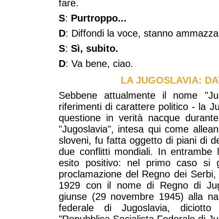
fare.
S
:
Purtroppo...
D
: Diffondi la voce, stanno ammazzan
S
:
Sì, subito.
D
: Va bene, ciao.
LA JUGOSLAVIA: DA
Sebbene attualmente il nome "Jug
riferimenti di carattere politico - la J
questione in verità nacque durant
"Jugoslavia", intesa qui come alleanza
sloveni, fu fatta oggetto di piani di 
due conflitti mondiali. In entrambe 
esito positivo: nel primo caso si
proclamazione del Regno dei Serbi, 
1929 con il nome di Regno di Jug
giunse (29 novembre 1945) alla nas
federale di Jugoslavia, diciotto
"Repubblica Socialista Federale di Ju