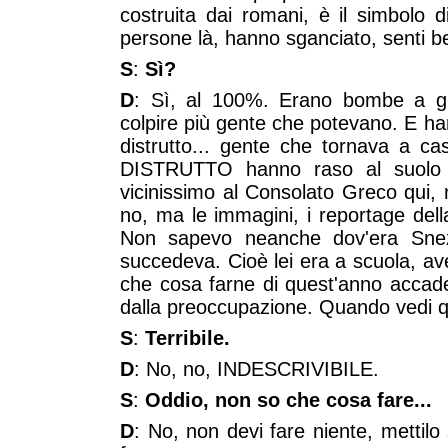
costruita dai romani, è il simbolo 
persone là, hanno sganciato, sen
S
:
Sì?
D
: Sì, al 100%. Erano bombe a g
colpire più gente che potevano. E h
distrutto... gente che tornava a ca
DISTRUTTO hanno raso al suolo u
vicinissimo al Consolato Greco qui,
no, ma le immagini, i reportage de
Non sapevo neanche dov'era Snez
succedeva. Cioè lei era a scuola, a
che cosa farne di quest'anno accade
dalla preoccupazione. Quando vedi q
S
:
Terribile.
D
: No, no, INDESCRIVIBILE.
S
:
Oddio, non so che cosa fare...
D
: No, non devi fare niente, mettilo 