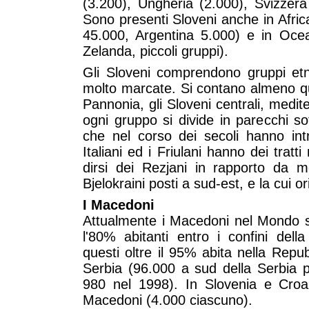
(3.200), Ungheria (2.000), Svizzer
Sono presenti Sloveni anche in Afric
45.000, Argentina 5.000) e in Oce
Zelanda, piccoli gruppi).
Gli Sloveni comprendono gruppi etno
molto marcate. Si contano almeno qua
Pannonia, gli Sloveni centrali, medite
ogni gruppo si divide in parecchi so
che nel corso dei secoli hanno intr
Italiani ed i Friulani hanno dei tratt
dirsi dei Rezjani in rapporto da m
Bjelokraini posti a sud-est, e la cui 
I Macedoni
Attualmente i Macedoni nel Mondo so
l'80% abitanti entro i confini dell
questi oltre il 95% abita nella Repu
Serbia (96.000 a sud della Serbia 
980 nel 1998). In Slovenia e Croaz
Macedoni (4.000 ciascuno).