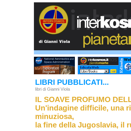
LIBRI PUBBLICATI...
libri di Gianni Viola
IL SOAVE PROFUMO DELL
Un'indagine difficile, una 
minuziosa,
la fine della Jugoslavia, il