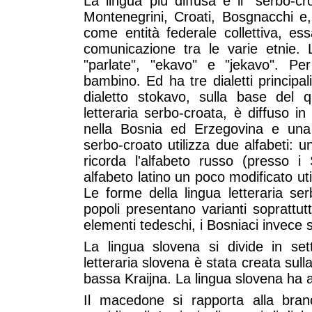
La lingua più diffusa è il "serbo-c
Montenegrini, Croati, Bosgnacchi e
come entità federale collettiva, es
comunicazione tra le varie etnie.
"parlate", "ekavo" e "jekavo". Pe
bambino. Ed ha tre dialetti principal
dialetto stokavo, sulla base del q
letteraria serbo-croata, è diffuso i
nella Bosnia ed Erzegovina e una 
serbo-croato utilizza due alfabeti: un
ricorda l'alfabeto russo (presso i
alfabeto latino un poco modificato uti
Le forme della lingua letteraria serbo
popoli presentano varianti soprattutt
elementi tedeschi, i Bosniaci invece s
La lingua slovena si divide in sett
letteraria slovena è stata creata sulla 
bassa Kraijna. La lingua slovena ha ad
Il macedone si rapporta alla branc