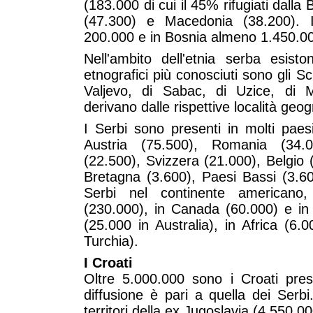
(183.000 di cui il 45% rifugiati dalla
(47.300) e Macedonia (38.200). 
200.000 e in Bosnia almeno 1.450.0
Nell'ambito dell'etnia serba esist
etnografici più conosciuti sono gli Sc
Valjevo, di Sabac, di Uzice, di 
derivano dalle rispettive località geog
I Serbi sono presenti in molti pae
Austria (75.500), Romania (34.00
(22.500), Svizzera (21.000), Belgio
Bretagna (3.600), Paesi Bassi (3.60
Serbi nel continente americano, 
(230.000), in Canada (60.000) e in
(25.000 in Australia), in Africa (6.
Turchia).
I Croati
Oltre 5.000.000 sono i Croati pres
diffusione è pari a quella dei Serbi
territori della ex Jugoslavia (4.550.00