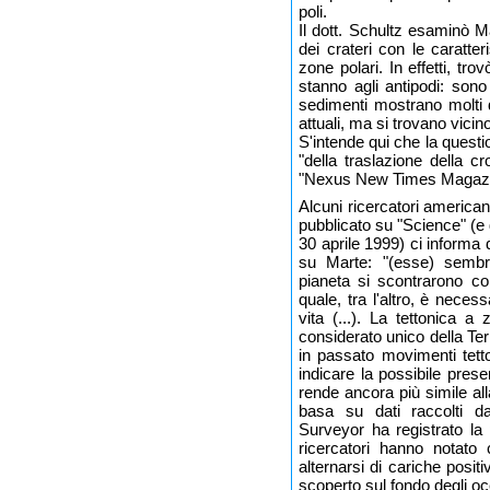
poli.
Il dott. Schultz esaminò Ma
dei crateri con le caratteri
zone polari. In effetti, tr
stanno agli antipodi: sono
sedimenti mostrano molti d
attuali, ma si trovano vicin
S'intende qui che la questi
"della traslazione della cro
"Nexus New Times Magazine"
Alcuni ricercatori america
pubblicato su "Science" (e 
30 aprile 1999) ci informa 
su Marte: "(esse) sembra
pianeta si scontrarono co
quale, tra l'altro, è neces
vita (...). La tettonica 
considerato unico della Te
in passato movimenti tett
indicare la possibile prese
rende ancora più simile al
basa su dati raccolti 
Surveyor ha registrato la
ricercatori hanno notato
alternarsi di cariche posi
scoperto sul fondo degli oce