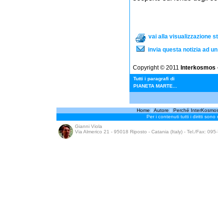
vai alla visualizzazione 
invia questa notizia ad u
Copyright © 2011
Interkosmos
-
Tutti i paragrafi di
PIANETA MARTE...
Home
|
Autore
|
Perché InterKosmo
Per i contenuti tutti i diritti sono
Gianni Viola
Via Almerico 21 - 95018 Riposto - Catania (Italy) - Tel./Fax: 09