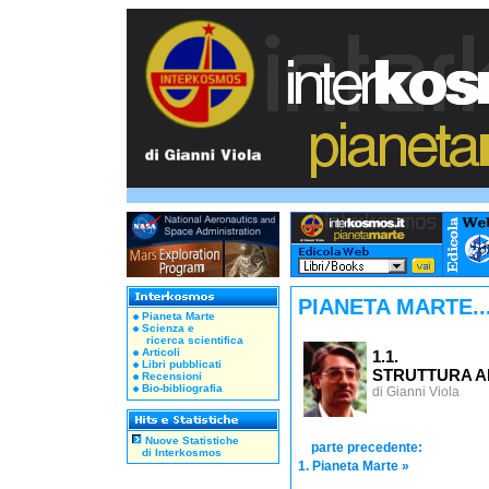
PIANETA MARTE..
Pianeta Marte
Scienza e
ricerca scientifica
Articoli
1.1.
Libri pubblicati
STRUTTURA 
Recensioni
Bio-bibliografia
di Gianni Viola
Nuove Statistiche
parte precedente:
di Interkosmos
1. Pianeta Marte
»