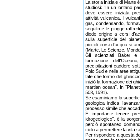
La storia iniziale di Marte
studiosi: "In un lontano p
deve essere iniziata pr
attività vulcanica. I vulca
gas, condensando, formava
seguito e le piogge raffred
diede origine a corsi d'ac
sulla superficie del pian
piccoli corsi d'acqua si a
(Marte, Le Scienze, Mondat
Gli scienziati Baker e 
formazione dell'Oceano
precipitazioni caddero sot
Polo Sud e nelle aree atti
tale che formò del ghiacci
iniziò la formazione dei gh
martian ocean", in "Plan
508, 1991).
Se esaminiamo la superfic
geologica indica l'avanza
processo simile che accadde
È importante tenere pres
idrogeologico", è la sorge
perciò spontaneo domanda
ciclo a permettere la vita 
Per rispondere a questa d