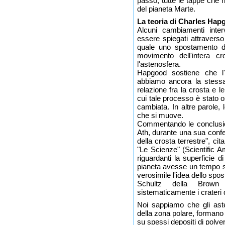
passo, tutte le tappe che 
del pianeta Marte.
La teoria di Charles Hap
Alcuni cambiamenti inter
essere spiegati attravers
quale uno spostamento de
movimento dell'intera cr
l'astenosfera.
Hapgood sostiene che l'
abbiamo ancora la stessa 
relazione fra la crosta e l
cui tale processo è stato o
cambiata. In altre parole, 
che si muove.
Commentando le conclusion
Ath, durante una sua confe
della crosta terrestre", c
"Le Scienze" (Scientific A
riguardanti la superficie 
pianeta avesse un tempo s
verosimile l'idea dello spos
Schultz della Brown 
sistematicamente i crateri 
Noi sappiamo che gli aste
della zona polare, formano d
su spessi depositi di polve