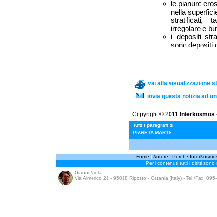
le pianure eros
nella superfic
stratificati,
irregolare e bu
i depositi stra
sono depositi 
vai alla visualizzazione 
invia questa notizia ad u
Copyright © 2011
Interkosmos
-
Tutti i paragrafi di
PIANETA MARTE...
Home
|
Autore
|
Perché InterKosmo
Per i contenuti tutti i diritti sono
Gianni Viola
Via Almerico 21 - 95018 Riposto - Catania (Italy) - Tel./Fax: 09