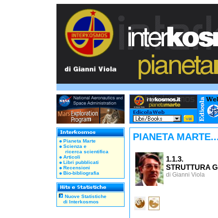
PIANETA MARTE..
Pianeta Marte
Scienza e
ricerca scientifica
Articoli
1.1.3.
Libri pubblicati
STRUTTURA 
Recensioni
Bio-bibliografia
di Gianni Viola
Nuove Statistiche
di Interkosmos