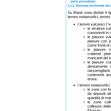
parte precedente:
1.1.2. Divisione territoriale del
Su Marte sono distinti 4 tip
terreni metamorfici, terreni 
I terreni vulcanici (
le strutture v
consistenti in r
le pianure vu
pianure con p
come fronti di 
le pianure m
cratered pla
mancanti del tu
le pianure cra
densamente cr
rassomiglianti
contenenti an
erose.
I terreni metamorfic
le zone con fr
da depositi al
quantità di ma
le zone coll
collinose dell
Elysium;