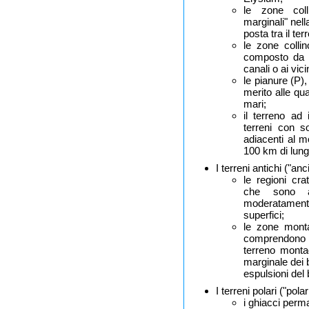
le zone colli
marginali" nell
posta tra il te
le zone colli
composto da s
canali o ai vici
le pianure (P)
merito alle qua
mari;
il terreno a
terreni con s
adiacenti al 
100 km di lun
I terreni antichi ("a
le regioni cra
che sono al
moderatamente,
superfici;
le zone monta
comprendono i 
terreno monta
marginale dei 
espulsioni del
I terreni polari ("po
i ghiacci perm