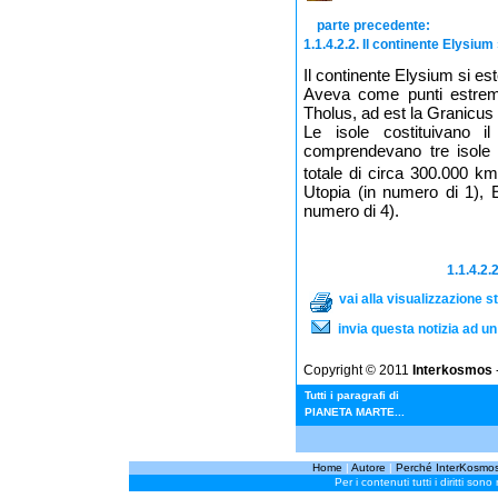
parte precedente:
1.1.4.2.2. Il continente Elysium
Il continente Elysium si e
Aveva come punti estremi
Tholus, ad est la Granicus 
Le isole costituivano i
comprendevano tre isole 
totale di circa 300.000 km
Utopia (in numero di 1), 
numero di 4).
1.1.4.2.
vai alla visualizzazione 
invia questa notizia ad u
Copyright © 2011
Interkosmos
-
Tutti i paragrafi di
PIANETA MARTE...
Home
|
Autore
|
Perché InterKosmo
Per i contenuti tutti i diritti sono