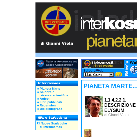
PIANETA MARTE..
Pianeta Marte
Scienza e
ricerca scientifica
Articoli
1.1.4.2.2.1.
Libri pubblicati
DESCRIZION
Recensioni
Bio-bibliografia
ELYSIUM
di Gianni Viola
Nuove Statistiche
di Interkosmos