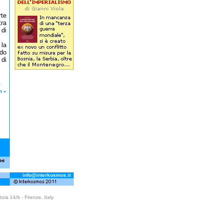
rte
tra
 di
 la
do
 di
te:
m
»
info@interkosmos.it
oia 14/b - Firenze, Italy