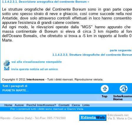
1.1.4.2.3.1. Descrizione areografica del continente Boreum
»
Le strutture orografiche del Continente Boreum sono in gran parte cope
sotto uno spesso strato di neve e ghiaccio, così come succede nella nos
Antartide, dove solo attraverso controlli effettuati in loco hanno consentito
appurare l'esistenza di grandi catene costiere.
Ad ogni modo, le rilevazioni operate dalla "MGS" hanno appurato che
massa continentale di Boreum si eleva di circa 3 km rispetto al fon
dell'Oceano Borealis, che oltretutto si trova a -5 km in rapporto al livello 0
Marte.
parte seguen
1.1.4.2.3.3. Strutture idrografiche del continente Boreu
vai alla visualizzazione stampabile
invia questa notizia ad un amico
Copyright © 2011
Interkosmos
- Tutti i diritti riservati. Riproduzione vietata.
Tutti i paragrafi di
PIANETA MARTE...
Home
|
Autore
|
Perché InterKosmos?
|
Contatti
|
Cerca
|
Links
Per i contenuti tutti i diritti sono riservati a Gianni Viola
Edicolaweb.net
Riposto - Catania (Italy) - Tel./Fax: 095-7791560
Via S. Maria a Cint