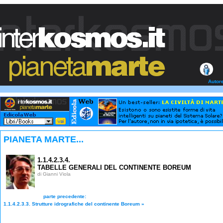
Autor
PIANETA MARTE...
1.1.4.2.3.4.
TABELLE GENERALI DEL CONTINENTE BOREUM
di Gianni Viola
parte precedente:
1.1.4.2.3.3. Strutture idrografiche del continente Boreum
»