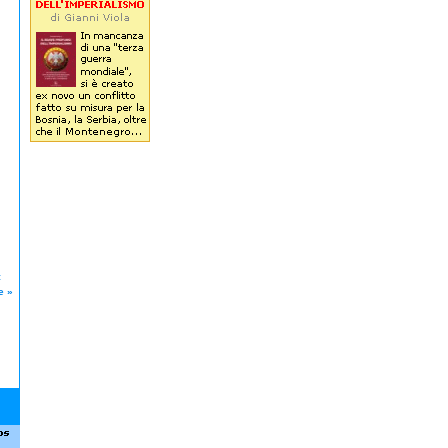
te:
e
»