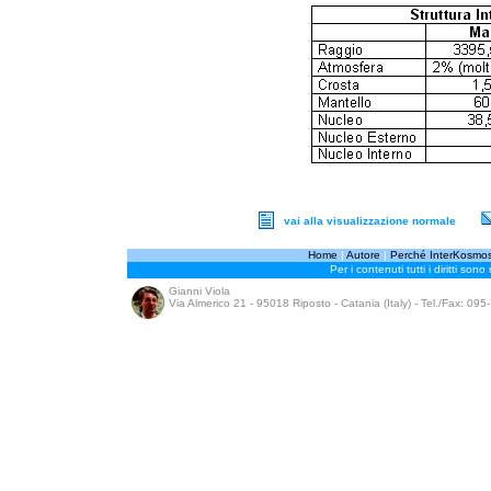
vai alla visualizzazione normale
Home
|
Autore
|
Perché InterKosmo
Per i contenuti tutti i diritti sono
Gianni Viola
Via Almerico 21 - 95018 Riposto - Catania (Italy) - Tel./Fax: 09