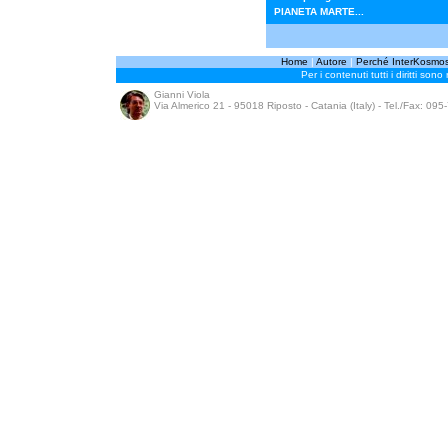
PIANETA MARTE...
Home
|
Autore
|
Perché InterKosmo
Per i contenuti tutti i diritti sono
Gianni Viola
Via Almerico 21 - 95018 Riposto - Catania (Italy) - Tel./Fax: 09