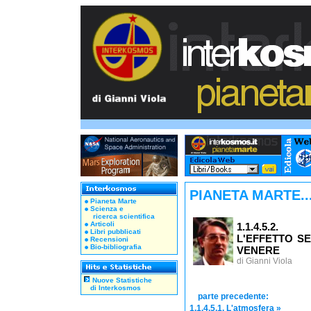
PIANETA MARTE..
Pianeta Marte
Scienza e
ricerca scientifica
Articoli
1.1.4.5.2.
Libri pubblicati
L'EFFETTO S
Recensioni
Bio-bibliografia
VENERE
di Gianni Viola
Nuove Statistiche
di Interkosmos
parte precedente:
1.1.4.5.1. L'atmosfera
»