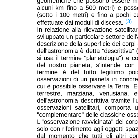
geometriche che possono essere med
alcuni km fino a 500 metri) e posso
(sotto i 100 metri) e fino a pochi c
(3)
effettuate dai moduli di discesa.
In relazione alla rilevazione satellita
sviluppato un particolare settore del
descrizione della superficie dei corpi
dell'astronomia è detta "descrittiva" 
si usa il termine "planetologia") e c
del nostro pianeta, s'intende con 
termine è del tutto legittimo po
osservazioni di un pianeta in concr
cui è possibile osservare la Terra. 
terrestre, marziana, venusiana, 
dell'astronomia descrittiva tramite l'u
osservazioni satellitari, comport
"complementare" delle classiche osse
L'"osservazione ravvicinata" dei corpi
solo con riferimento agli oggetti spazi
dal momento che tutti gli altri cor