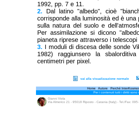
1992, pp. 7 e 11.
2.
Dal latino "albedo", cioè "bianc
corrisponde alla luminosità ed è una
sulla natura del suolo e dell'atmosf
Per assimilazione si dicono "albedo"
pianeta riprese attraverso i telescopi 
3.
I moduli di discesa delle sonde Viki
1982) raggiunsero la sbalorditiva
centimetri per pixel.
vai alla visualizzazione normale
Home
|
Autore
|
Perché InterKosmo
Per i contenuti tutti i diritti sono
Gianni Viola
Via Almerico 21 - 95018 Riposto - Catania (Italy) - Tel./Fax: 09