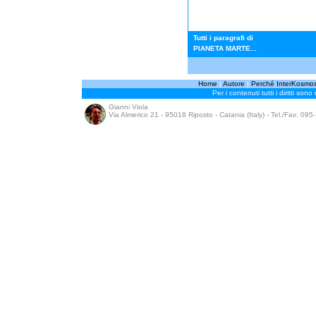
Tutti i paragrafi di
PIANETA MARTE...
Home
|
Autore
|
Perché InterKosmo
Per i contenuti tutti i diritti sono
Gianni Viola
Via Almerico 21 - 95018 Riposto - Catania (Italy) - Tel./Fax: 09