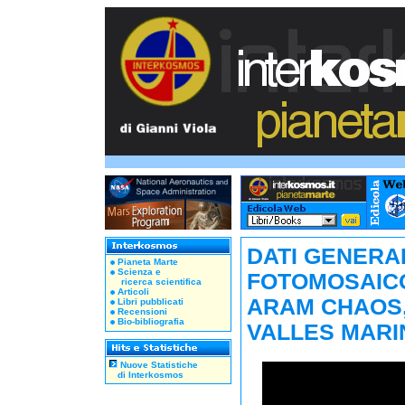
DATI GENERA
Pianeta Marte
Scienza e
FOTOMOSAICO
ricerca scientifica
Articoli
ARAM CHAOS, 
Libri pubblicati
Recensioni
Bio-bibliografia
VALLES MARI
Nuove Statistiche
di Interkosmos