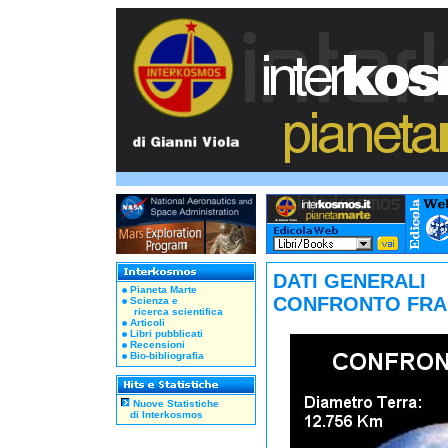
DATI GENERALI
Pianeta Marte
CONFRONTO FRA 
Scienza e
ricerca scientifica
Articoli
Libri pubblicati
Recensioni
Bio-bibliografia
Nuove Statistiche
di Interkosmos