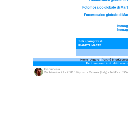
Fotomosaico globale di Mart
Fotomosaico globale di Mart
Immagi
Immagi
Tutti i paragrafi di
PIANETA MARTE...
Home
|
Autore
|
Perché InterKosmo
Per i contenuti tutti i diritti sono
Gianni Viola
Via Almerico 21 - 95018 Riposto - Catania (Italy) - Tel./Fax: 09