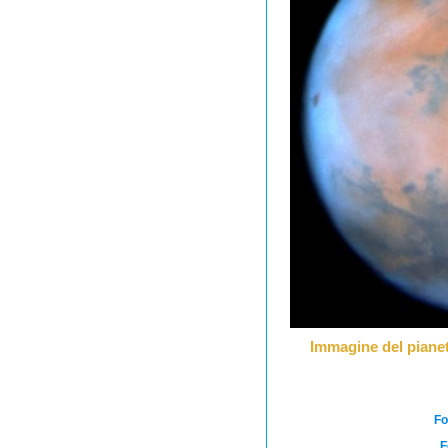
Immagine del pianet
Fo
F