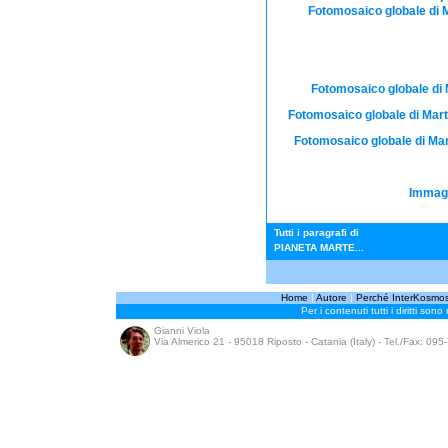
Fotomosaico globale di M
Fotomosaico globale di M
Fotomosaico globale di Mart
Fotomosaico globale di Mart
Immagi
Tutti i paragrafi di
PIANETA MARTE...
Home
|
Autore
|
Perché InterKosmo
Per i contenuti tutti i diritti sono
Gianni Viola
Via Almerico 21 - 95018 Riposto - Catania (Italy) - Tel./Fax: 09