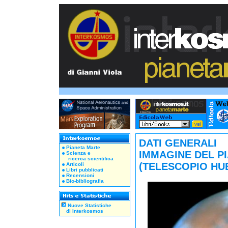
DATI GENERALI
Pianeta Marte
IMMAGINE DEL P
Scienza e
ricerca scientifica
(TELESCOPIO HUB
Articoli
Libri pubblicati
Recensioni
Bio-bibliografia
Nuove Statistiche
di Interkosmos