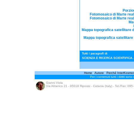
Porzio
Fotomosaico di Marte real
Fotomosaico di Marte real
Map
Mappa topografica satellitare d
Mappa topografica satellitare 
Tutti i paragrafi di
SCIENZA E RICERCA SCIENTIFICA..
Home
|
Autore
|
Perché InterKosmo
Per i contenuti tutti i diritti sono
Gianni Viola
Via Almerico 21 - 95018 Riposto - Catania (Italy) - Tel./Fax: 09