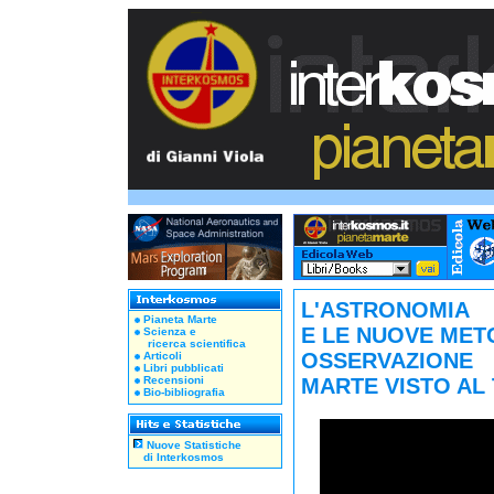
L'ASTRONOMIA
Pianeta Marte
E LE NUOVE MET
Scienza e
ricerca scientifica
OSSERVAZIONE
Articoli
Libri pubblicati
Recensioni
MARTE VISTO AL
Bio-bibliografia
Nuove Statistiche
di Interkosmos