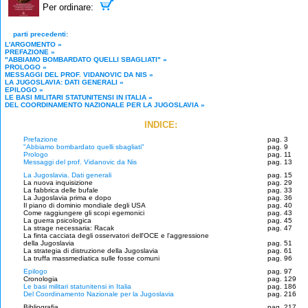
Per ordinare:
parti precedenti:
L'ARGOMENTO
»
PREFAZIONE
»
"ABBIAMO BOMBARDATO QUELLI SBAGLIATI"
»
PROLOGO
»
MESSAGGI DEL PROF. VIDANOVIC DA NIS
»
LA JUGOSLAVIA: DATI GENERALI
»
EPILOGO
»
LE BASI MILITARI STATUNITENSI IN ITALIA
»
DEL COORDINAMENTO NAZIONALE PER LA JUGOSLAVIA
»
INDICE:
Prefazione
pag. 3
"Abbiamo bombardato quelli sbagliati"
pag. 9
Prologo
pag. 11
Messaggi del prof. Vidanovic da Nis
pag. 13
La Jugoslavia. Dati generali
pag. 15
La nuova inquisizione
pag. 29
La fabbrica delle bufale
pag. 33
La Jugoslavia prima e dopo
pag. 36
Il piano di dominio mondiale degli USA
pag. 40
Come raggiungere gli scopi egemonici
pag. 43
La guerra psicologica
pag. 45
La strage necessaria: Racak
pag. 47
La finta cacciata degli osservatori dell'OCE e l'aggressione
della Jugoslavia
pag. 51
La strategia di distruzione della Jugoslavia
pag. 61
La truffa massmediatica sulle fosse comuni
pag. 96
Epilogo
pag. 97
Cronologia
pag. 129
Le basi militari statunitensi in Italia
pag. 186
Del Coordinamento Nazionale per la Jugoslavia
pag. 216
Bibliografia
pag. 217