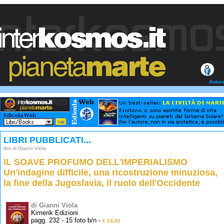
Autor
LIBRI PUBBLICATI...
libri di Gianni Viola
IL SOAVE PROFUMO DELL'IMPERIALISMO
Un'indagine difficile, una ricostruzione minuziosa,
la fine della Jugoslavia, il ruolo dell'Occidente
di Gianni Viola
Kimerik Edizioni
pagg. 232 - 15 foto b/n -
€ 14,00