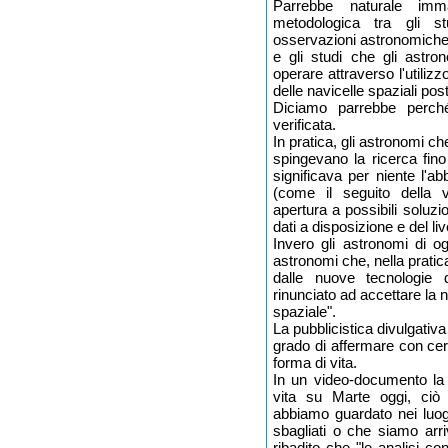
Parrebbe naturale imma
metodologica tra gli st
osservazioni astronomiche d
e gli studi che gli astr
operare attraverso l'utilizz
delle navicelle spaziali pos
Diciamo parrebbe perché
verificata.
In pratica, gli astronomi 
spingevano la ricerca fino
significava per niente l'a
(come il seguito della 
apertura a possibili soluz
dati a disposizione e del liv
Invero gli astronomi di ogg
astronomi che, nella pratic
dalle nuove tecnologie 
rinunciato ad accettare la nu
spaziale".
La pubblicistica divulgativa 
grado di affermare con ce
forma di vita.
In un video-documento la
vita su Marte oggi, ciò
abbiamo guardato nei luogh
sbagliati o che siamo arr
ribadito che "le analisi co