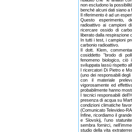
non escludono la possibili
benché alcuni dati siano a f
Il riferimento è ad un esper
Questo esperimento, de
radioattivo ai campioni 
ricercare ossido di carbo
liberato dalla respirazione 
In tutti i test, i campioni 
carbonio radioattivo.
Il dott. Klem, commenta
cosiddetto "brodo di pol
fenomeno biologico, ciò 
sviluppata lassù rispetto al
I ricercatori Di Pietro e Mo
(uno dei responsabili degli 
con il materiale prelev
vigorosamente ed effettiva
probabilmente hanno mostrat
I tecnici responsabili del
presenza di acqua su Marte
condizioni climatiche favor
(Comunicato Televideo-RA
Infine, ricordiamo il grand
e Slovskij, l'uno statuni
sembra fornirci, nell'imme
studio della vita extraterre