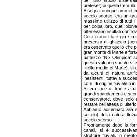
per uno studio sistemat
pretese") di quella tremula
Bisogna dunque ammettere 
secolo scorso, era un gra
massimo utilizzo di tutti 
per colpa loro, quei pionie
ottenevano risultati controv
Cosi erano state già scop
presenza di ghiaccio (no
era osservato quello che p
gran monte di Marte e forse
battezzò "Nix Olimpica" s
questo vulcano spento si el
livello medio di Marte), si e
da alcuni di natura artif
inesistenti, tuttavia succes
corsi di origine fluviale o
Si era cioè di fronte a da
grandi sbandamenti e scon
conservatore, dove solo 
restare nell'attesa di ulterior
Abbiamo accennato alla s
secolo) della natura fluvi
secolo scorso.
Propriamente dopo la form
canali, si è successiva
strutture fluviali, in meri