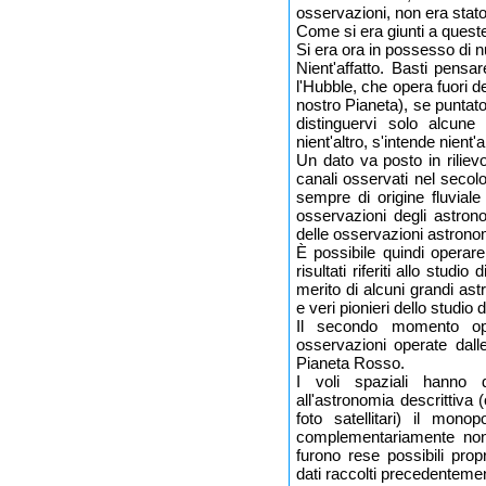
osservazioni, non era stato 
Come si era giunti a ques
Si era ora in possesso di n
Nient'affatto. Basti pensa
l'Hubble, che opera fuori de
nostro Pianeta), se puntat
distinguervi solo alcun
nient'altro, s'intende nient'a
Un dato va posto in rilievo
canali osservati nel secolo
sempre di origine fluviale
osservazioni degli astron
delle osservazioni astrono
È possibile quindi operare
risultati riferiti allo stud
merito di alcuni grandi as
e veri pionieri dello studio 
Il secondo momento ope
osservazioni operate dalle
Pianeta Rosso.
I voli spaziali hanno d
all'astronomia descrittiva 
foto satellitari) il mono
complementariamente non 
furono rese possibili prop
dati raccolti precedenteme