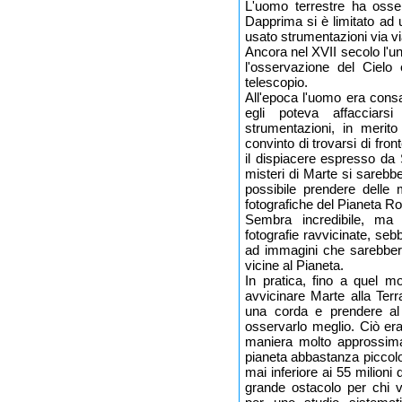
L'uomo terrestre ha osse
Dapprima si è limitato ad u
usato strumentazioni via vi
Ancora nel XVII secolo l'u
l'osservazione del Cielo 
telescopio.
All'epoca l'uomo era consa
egli poteva affacciar
strumentazioni, in merito
convinto di trovarsi di fro
il dispiacere espresso da 
misteri di Marte si sarebb
possibile prendere delle 
fotografiche del Pianeta R
Sembra incredibile, ma S
fotografie ravvicinate, se
ad immagini che sarebbero
vicine al Pianeta.
In pratica, fino a quel m
avvicinare Marte alla Ter
una corda e prendere al 
osservarlo meglio. Ciò era
maniera molto approssima
pianeta abbastanza piccolo
mai inferiore ai 55 milioni
grande ostacolo per chi vo