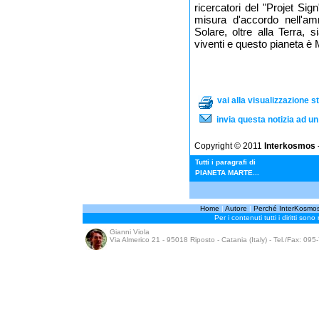
ricercatori del "Projet Si
misura d'accordo nell'a
Solare, oltre alla Terra, 
viventi e questo pianeta è 
vai alla visualizzazione 
invia questa notizia ad u
Copyright © 2011
Interkosmos
-
Tutti i paragrafi di
PIANETA MARTE...
Home
|
Autore
|
Perché InterKosmo
Per i contenuti tutti i diritti sono
Gianni Viola
Via Almerico 21 - 95018 Riposto - Catania (Italy) - Tel./Fax: 09