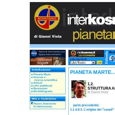
PIANETA MARTE..
Pianeta Marte
Scienza e
ricerca scientifica
Articoli
1.2.
Libri pubblicati
STRUTTURA 
Recensioni
Bio-bibliografia
di Gianni Viola
Nuove Statistiche
parte precedente:
di Interkosmos
1.1.4.9.3. L'origine dei "canali" 