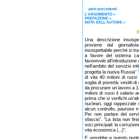
parti precedenti:
L'ARGOMENTO
»
PREFAZIONE
»
NOTA DELL'AUTORE
»
Una descrizione insospett
proviene dal giornali
insospettabile perché si tr
a favore del sistema capi
favorevole all'introduzione
nell'ambito del servizio int
progetta la nuova Russia"
di vita 40 milioni di rus
soglia di povertà: vestiti di
da procurare un lavoro a 12
milioni di russi il salario 
prima che si verifichi un'a
nucleari, oggi rappezzate 
alcun controllo, paurose m
Per non parlare del servi
sfascio". "La lista non fi
voci principali: la corruzione
vita economica (...)".
E verrebbe a questo punto