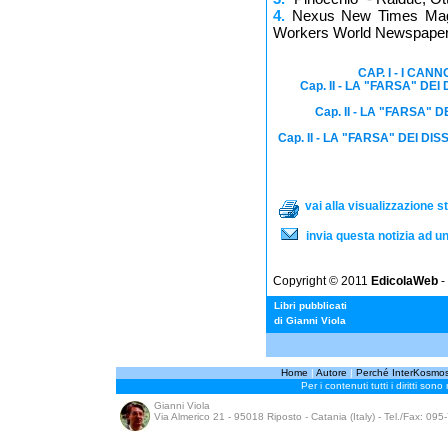
4.
Nexus New Times Magazi
Workers World Newspaper,
CAP. I - I CANN
Cap. II - LA "FARSA" DEI 
Cap. II - LA "FARSA" D
Cap. II - LA "FARSA" DEI DISS
vai alla visualizzazione st
invia questa notizia ad u
Copyright © 2011
EdicolaWeb
- 
Libri pubblicati
di Gianni Viola
Home
|
Autore
|
Perché InterKosmo
Per i contenuti tutti i diritti sono
Gianni Viola
Via Almerico 21 - 95018 Riposto - Catania (Italy) - Tel./Fax: 09