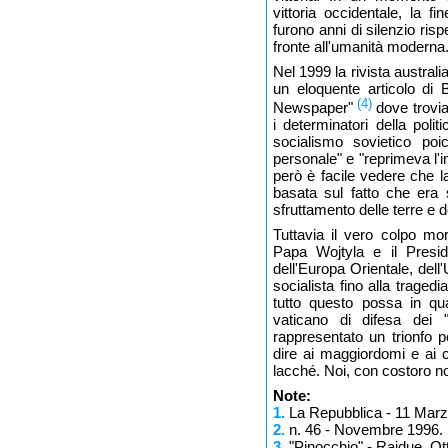
vittoria occidentale, la f
furono anni di silenzio risp
fronte all'umanità moderna.
Nel 1999 la rivista austr
un eloquente articolo di 
(4)
Newspaper"
dove trovia
i determinatori della poli
socialismo sovietico poic
personale" e "reprimeva l'in
però è facile vedere che la 
basata sul fatto che era s
sfruttamento delle terre e d
Tuttavia il vero colpo mor
Papa Wojtyla e il Presi
dell'Europa Orientale, dell'
socialista fino alla trage
tutto questo possa in qu
vaticano di difesa dei 
rappresentato un trionfo pe
dire ai maggiordomi e ai c
lacché. Noi, con costoro n
Note:
1.
La Repubblica - 11 Marz
2.
n. 46 - Novembre 1996.
3.
"Pinocchio" - Raidue, Ot