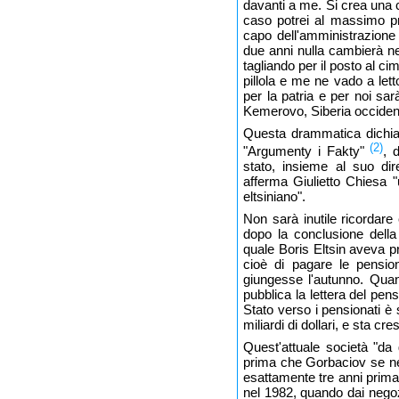
davanti a me. Si crea una 
caso potrei al massimo pro
capo dell'amministrazione 
due anni nulla cambierà ne
tagliando per il posto al ci
pillola e me ne vado a lett
per la patria e per noi sar
Kemerovo, Siberia occident
Questa drammatica dichiar
(2)
"Argumenty i Fakty"
, 
stato, insieme al suo dir
afferma Giulietto Chiesa "
eltsiniano".
Non sarà inutile ricordar
dopo la conclusione della
quale Boris Eltsin aveva p
cioè di pagare le pension
giungesse l'autunno. Quan
pubblica la lettera del pe
Stato verso i pensionati è sa
miliardi di dollari, e sta cr
Quest'attuale società "da
prima che Gorbaciov se ne 
esattamente tre anni prim
nel 1982, quando dai negozi