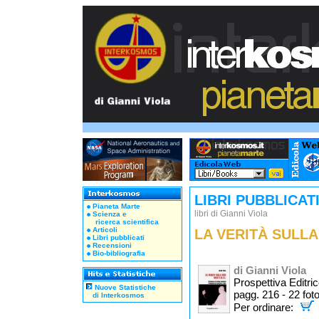
LIBRI PUBBLICATI.
Pianeta Marte
libri di Gianni Viola
Scienza e
ricerca scientifica
Articoli
LA VERITÀ SULLA 
Libri pubblicati
Recensioni
Bio-bibliografia
di Gianni Viola
Prospettiva Editri
Nuove Statistiche
pagg. 216 - 22 fot
di Interkosmos
Per ordinare: