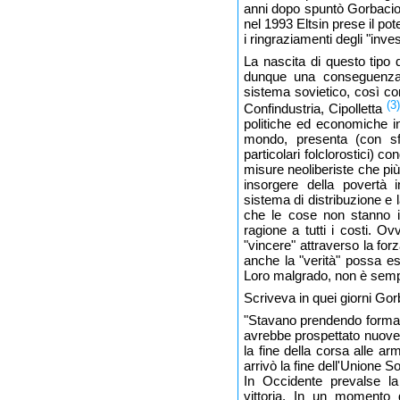
anni dopo spuntò Gorbaciov
nel 1993 Eltsin prese il p
i ringraziamenti degli "inves
La nascita di questo tipo 
dunque una conseguenza 
sistema sovietico, così co
(3)
Confindustria, Cipolletta
politiche ed economiche in
mondo, presenta (con sf
particolari folclorostici) c
misure neoliberiste che p
insorgere della povertà 
sistema di distribuzione e l
che le cose non stanno i
ragione a tutti i costi. O
"vincere" attraverso la fo
anche la "verità" possa e
Loro malgrado, non è semp
Scriveva in quei giorni Gor
"Stavano prendendo forma 
avrebbe prospettato nuove 
la fine della corsa alle a
arrivò la fine dell'Unione So
In Occidente prevalse la p
vittoria. In un momento 