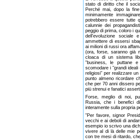
stato di diritto che il so
Perché mai, dopo la fine
minimamente immaginare
potrebbero essere tutte q
calunnie dei propagandis
peggio di prima, coloro i q
dell'evoluzione sociale
ammettere di essersi sba
ai milioni di russi ora affam
(ora, forse, saranno già m
cloaca di un sistema li
"business, le puttane e 
scomodare i "grandi ideali
religiosi" per realizzare 
punto almeno ricordare ch
che per 70 anni dissero pe
più strenui e fanatici asser
Forse, meglio di noi, pu
Russia, che i benefici di
interamente sulla propria pe
"Per favore, signor Presi
vecchi e ai deboli di andar
esempio io scrivo una dich
vivere al di là delle mie 
con tre mesi di ritardo, c